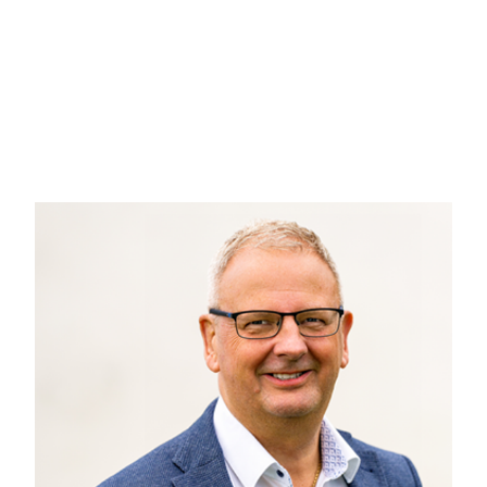
boligkomfort. Den 6404 m² store grund er en sand fryd 
afslapning og hyggelige stunder under åben himmel. Her
hvad enten man er til leg eller mere stille aktivitet
lade og et godt værksted, der er perfekt til hobbyproj
Gildesalen vil uden tvivl blive rammen om mange uforg
Bækhusevej 101 er ikke blot et sted at bo – det er et st
liv, du ønsker. Uanset om du ønsker en oase for afslapn
ejendom dig de rigtige rammer.
Kom og oplev dette charmerende hjem, hvor landsbyid
daginstitutioner, er det også den perfekte bolig for dig, 
dig velkommen til en fremvisning. Dit næste kapitel sta