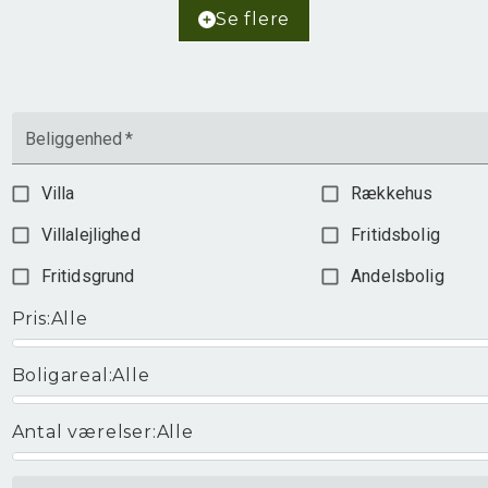
Ejendomstype
Fritidsbolig
Se flere
1.365.000 kr.
Beliggenhed
*
Villa
Rækkehus
Villalejlighed
Fritidsbolig
Fritidsgrund
Andelsbolig
Pris
:
Alle
Boligareal
:
Alle
Antal værelser
:
Alle