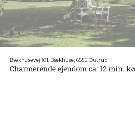
Bækhusevej 101, Bækhuse, 6855 Outrup
Charmerende ejendom ca. 12 min. kør
Drømmer du om at bo på landet og samtidig have nem a
Bækhusevej 101 dig velkommen til et liv i harmoni m
Beliggende blot 5 km fra Outrup og en kort 12-minutter
to verdener.
Med hele 176 m² fordelt over 6 velindrettede rum, er d
Ejendommen er opført i 2 plan, hvilket sikrer en ideel
huset udstråler charme og personlighed, perfekt til at s
med et luft-til-vand opvarmningssystem, som ikke blot 
valg for både miljøet og dine energiomkostninger. Man 