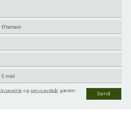
Efternavn
E-mail
tlivspolitik
og
servicevilkår
gælder.
Send