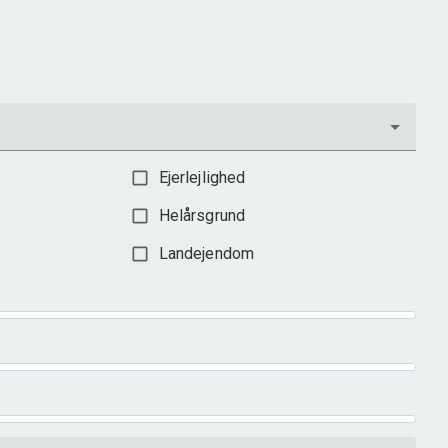
Ejendomstype
Fritidsbolig
3.595.000 kr.
Ejerlejlighed
Helårsgrund
Landejendom