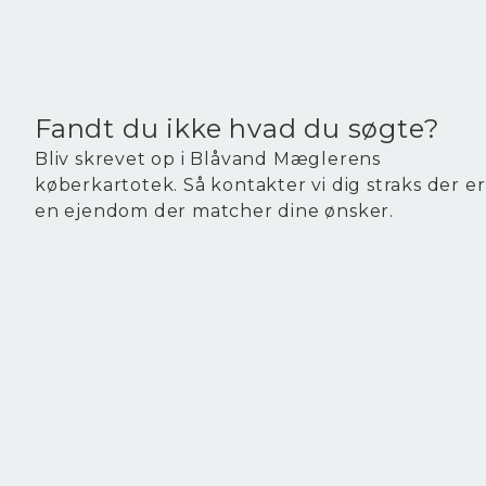
Ejendomstype
Fritidsbolig
1.275.000 kr.
Fandt du ikke hvad du søgte?
Bliv skrevet op i Blåvand Mæglerens
køberkartotek. Så kontakter vi dig straks der er
en ejendom der matcher dine ønsker.