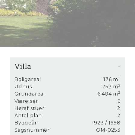
Villa
-
m på
2
Boligareal
176
m
.
2
Udhus
257
m
e fra
2
Grundareal
6.404
m
Værelser
6
Heraf stuer
2
 af
Antal plan
2
ivt
Byggeår
1923
/ 1998
odt
Sagsnummer
OM-0253