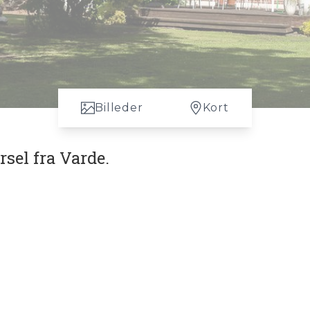
Billeder
Kort
sel fra Varde.
dgang til byens faciliteter? Så byder denne unikke ejendo
ed naturen, uden at gå på kompromis med bekvemmeligheden
s køretur fra Varde centrum, tilbyder denne bolig det bedst
er plads til både familien og de store armbevægelser.
 opdeling mellem opholdsområder og private afsnit. Hver krog
kabe et hjem der afspejler din stil. Boligen opvarmes effekt
sikrer en behagelig temperatur året rundt, men også er et g
mærker straks, at der er tænkt på fremtidens krav til