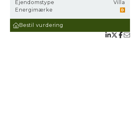
Ejendomstype
Villa
Energimærke
ig,
e
Bestil vurdering
fest?
 det
g
e