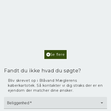
Poul Helgesensvej 6,
6857 Blåvand
2
Boligareal
102
m
2
Grundareal
2.468
m
Ejendomstype
Fritidsbolig
Se flere
3.595.000 kr.
Fandt du ikke hvad du søgte?
Bliv skrevet op i Blåvand Mæglerens
køberkartotek. Så kontakter vi dig straks der er en
ejendom der matcher dine ønsker.
Beliggenhed
*