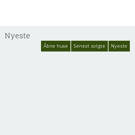
Nyeste
Åbne huse
Senest solgte
Nyeste
NYHED