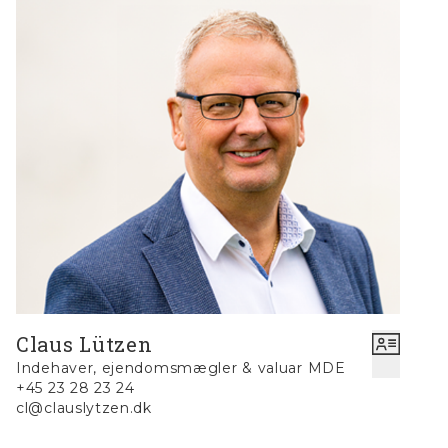
ejendommen finder man et bredt udvalg af
indkøbsmuligheder og restauranter, der gør det nemt
at nyde både lokal gastronomi og praktiske
indkøbsmuligheder. Blåvand selv er kendt for sin
indbydende atmosfære, hvor strand, natur og byliv
går op i en højere enhed. Ud over at være den
perfekte feriebase for dig selv, er lejligheden også en
god investering med udlejningspotentiale.
Blåvand er et populært turistmål, og med denne
lejlighed vil du have en attraktiv mulighed for at
generere indtægter gennem udlejning, når du ikke
selv bruger boligen.
UDLEJNING.: Udlejningsaftale foreligger med
Feriekompagniet. Lejeindtægt til ejer i år 2024 kr.
60.278,00
Claus Lützen
Indehaver, ejendomsmægler & valuar MDE
+45 23 28 23 24
cl@clauslytzen.dk