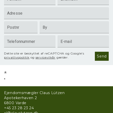
Adresse
Postnr
By
Telefonnummer
E-mail
Dette site er beskyttet af reCAPTCHA og Google’s
Send
privatlivspolitik
og
servicevilkår
gælder.
*
*
Ejendomsmægler Claus Lützen
Apotekerhaven 2
6800
Varde
+45 23 28 23 24