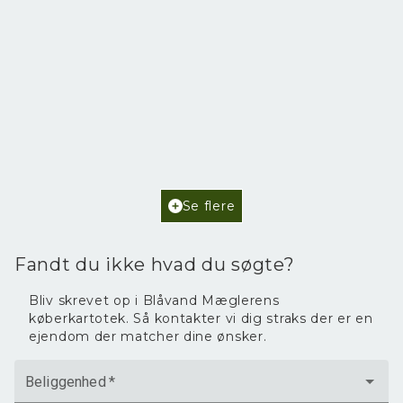
Poul Helgesensvej 6,
6857 Blåvand
2
Boligareal
102
m
2
Grundareal
2.468
m
Ejendomstype
Fritidsbolig
Se flere
3.595.000 kr.
Fandt du ikke hvad du søgte?
Bliv skrevet op i Blåvand Mæglerens
køberkartotek. Så kontakter vi dig straks der er en
ejendom der matcher dine ønsker.
Beliggenhed
*