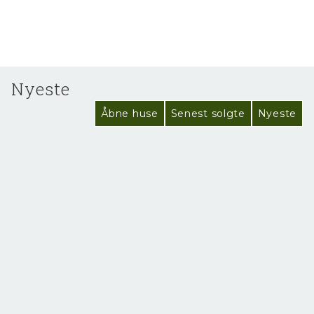
Nyeste
Åbne huse
Senest solgte
Nyeste
NYHED