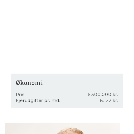
hvor det praktiske, tidssvarende og historiske om livet
ved Vestkysten indgår i en smuk sammenhæng. Denne
maleriske Klitgård, venter kun på, at du gør det til din
helt egen sommerbolig. Elegant og en del af den danske
kulturarv, byder Faarehyrdens Gaard velkommen til en ny
ejer. UDLEJNING: Der foreligger en udlejningsaftale med
Sol & Strand. Lejeindtægt til sælger i 2025 var på ca. kr.
133.121,37 excl. forbrug.
Økonomi
Pris
5.300.000 kr.
Ejerudgifter pr. md.
8.122 kr.