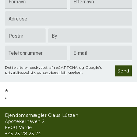
Fornavn
Efternavn
Adresse
Postnr
By
Telefonnummer
E-mail
Dette site er beskyttet af reCAPTCHA og Google’s
Send
privatlivspolitik
og
servicevilkår
gælder.
*
*
Ejendomsmægler Claus Lützen
Apotekerhaven 2
6800
Varde
+45 23 28 23 24