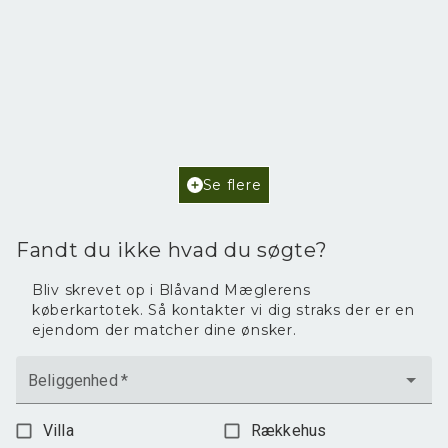
Poul Helgesensvej 6,
6857 Blåvand
2
Boligareal
102
m
2
Grundareal
2.468
m
Ejendomstype
Fritidsbolig
Se flere
3.595.000 kr.
Fandt du ikke hvad du søgte?
Bliv skrevet op i Blåvand Mæglerens
køberkartotek. Så kontakter vi dig straks der er en
ejendom der matcher dine ønsker.
Beliggenhed
*
Villa
Rækkehus