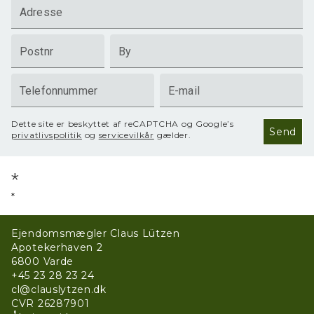
Adresse
Postnr
By
Telefonnummer
E-mail
Dette site er beskyttet af reCAPTCHA og Google’s
Send
privatlivspolitik
og
servicevilkår
gælder.
*
*
Ejendomsmægler Claus Lützen
Apotekerhaven 2
6800
Varde
+45 23 28 23 24
cl@clauslytzen.dk
CVR
26287901