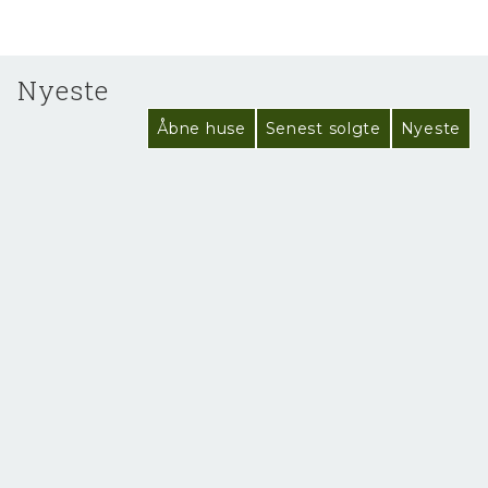
Nyeste
Åbne huse
Senest solgte
Nyeste
NYHED