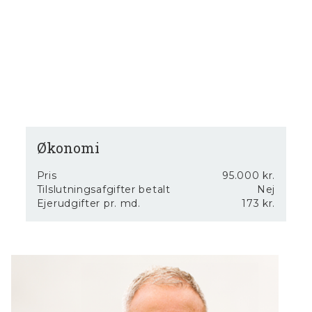
mulighed for at bygge din fremtid i harmoniske og
naturskønne omgivelser. Tag det første skridt mod dine
boligdrømme i dag - Kontakt os på 23282324 for
nærmere information!
Økonomi
Pris
95.000 kr.
Tilslutningsafgifter betalt
Nej
Ejerudgifter pr. md.
173 kr.